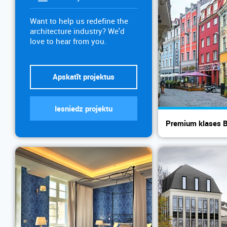
Want to help us redefine the
architecture industry? We'd
love to hear from you.
Apskatīt projektus
Iesniedz projektu
Premium klases Bi