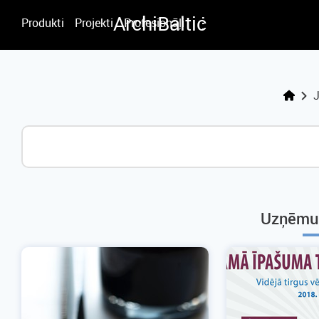
.
.
Archi
Baltic
.
Produkti
Projekti
Profesionāļi
Uzņēmu