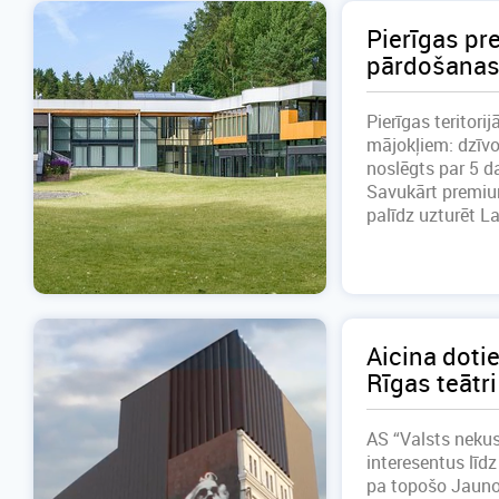
Pierīgas pr
pārdošanas
Pierīgas teritor
mājokļiem: dzīv
noslēgts par 5 d
Savukārt premium
palīdz uzturēt Lat
Aicina doti
Rīgas teātri
AS “Valsts nekus
interesentus līd
pa topošo Jauno R