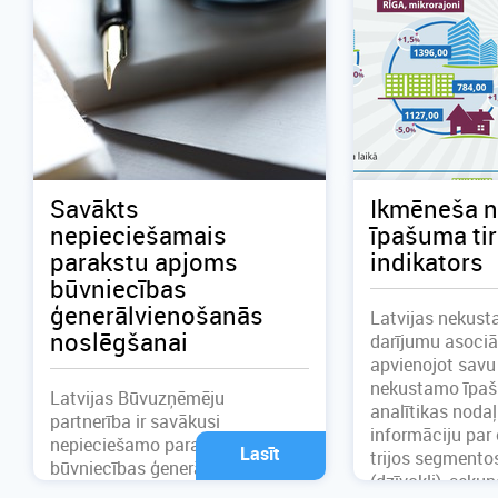
Savākts
Ikmēneša 
nepieciešamais
īpašuma ti
parakstu apjoms
indikators
būvniecības
ģenerālvienošanās
Latvijas nekus
noslēgšanai
darījumu asociā
apvienojot savu
nekustamo īpa
Latvijas Būvuzņēmēju
analītikas noda
partnerība ir savākusi
informāciju pa
nepieciešamo parakstu apjomu
Lasīt
trijos segmentos
būvniecības ģenerālvienošanās
(dzīvokļi), sekun
noslēgšanai, paredzot