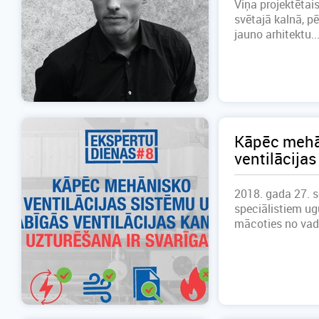
Viņa projektētais
svētajā kalnā, p
jauno arhitektu..
Kāpēc mehān
ventilācijas
2018. gada 27. s
speciālistiem ug
mācoties no vad