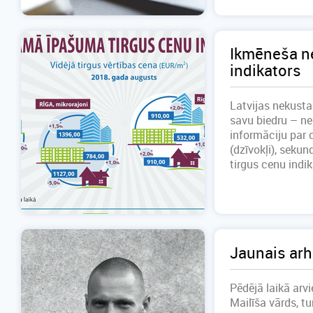
Ikmēneša n
indikators
Latvijas nekust
savu biedru – n
informāciju par 
(dzīvokļi), sekun
tirgus cenu indi
Jaunais arh
Pēdējā laikā arv
Mailīša vārds, tu