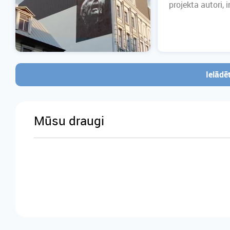
projekta autori, 
Ielādē
Mūsu draugi