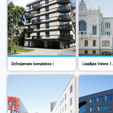
Dzīvojamais komplekss |
Liepājas Valsts 1
KVARTĀLS 67
renov...