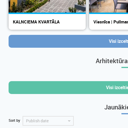
KALNCIEMA KVARTĀLA
Viesnīca | Pullma
Rezidences
Visi izcel
Arhitektūr
Visi izcel
Jaunākie
Sort by
ˇ
Publish date