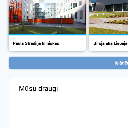
Paula Stradiņa klīniskās
Biroja ēka Liepājā
universitā...
Ielādē
Mūsu draugi