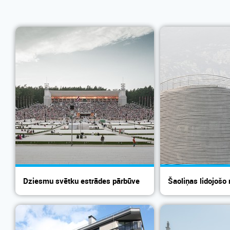
Dziesmu svētku estrādes pārbūve
Šaoliņas lidojošo 
Mež...