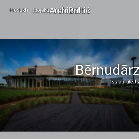
.
.
Archi
Baltic
.
Produkti
Projekti
Profesionāļi
Bērnudārz
Īss apraksts