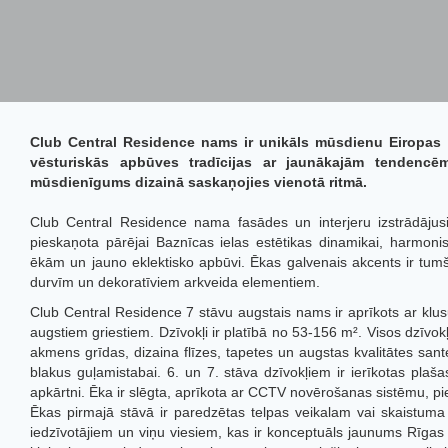
Club Central Residence
nams ir unikāls mūsdienu Eiropas a
vēsturiskās apbūves tradīcijas ar jaunākajām tendencēm
mūsdienīgums dizainā saskaņojies vienotā ritmā.
Club Central Residence
nama fasādes un interjeru izstrādājusi 
pieskaņota pārējai Baznīcas ielas estētikas dinamikai, harmonis
ēkām un jauno eklektisko apbūvi. Ēkas galvenais akcents ir tumš
durvīm un dekoratīviem arkveida elementiem.
Club Central Residence
7 stāvu augstais nams ir aprīkots ar klus
augstiem griestiem. Dzīvokļi ir platībā no 53-156 m². Visos dzīvok
akmens grīdas, dizaina flīzes, tapetes un augstas kvalitātes sant
blakus guļamistabai. 6. un 7. stāva dzīvokļiem ir ierīkotas plaš
apkārtni. Ēka ir slēgta, aprīkota ar CCTV novērošanas sistēmu, pi
Ēkas pirmajā stāvā ir paredzētas telpas veikalam vai skaistuma 
iedzīvotājiem un viņu viesiem, kas ir konceptuāls jaunums Rīgas