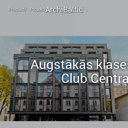
.
.
Archi
Baltic
.
Produkti
Projekti
Profesionāļi
Augstākās klase
Club Centr