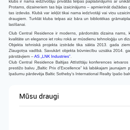
klubs ir nama iedzīvotāju privātās telpas paplašinājums ar unik
Protams, dizaineriem tas bija izaicinājums – apmierināt dažādas 
tas izdevās. Klubā var iekļūt tikai nama iedzīvotāji vai viņu uzaic
draugiem. Turklāt kluba telpas aiz bāra un bibliotēkas grāmatpla
lasīšanai.
Club Central Residence
ir moderns, pārdomāts dizaina nams, kurā
kvalitāte un elegance iet roku rokā ar mūsdienu tehnoloģiju un di
Objekta tehniskā projekta izstrāde tika sākta 2013. gada ziem
Zlaugotņa vadībā. Savukārt objekta būvniecību uzsāka 2014. gad
pārstāvjiem –
AS „LNK Industries”
.
Club Central Residence
Baltijas Attīstītāju konferences ietvar
prestižo balvu
„Baltic Prix d’Excellence”
kā labākajam jaunajam 
īpašumu pārdevēja
Baltic Sotheby’s International Realty
īpašo bal
Mūsu draugi