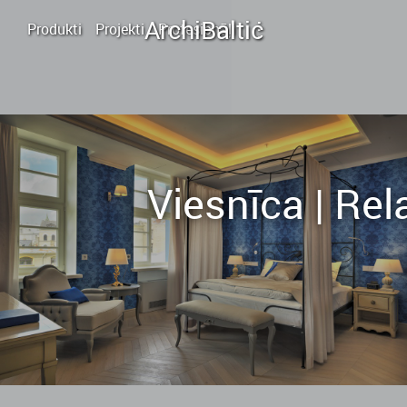
.
.
Archi
Baltic
.
Produkti
Projekti
Profesionāļi
Viesnīca | Rel