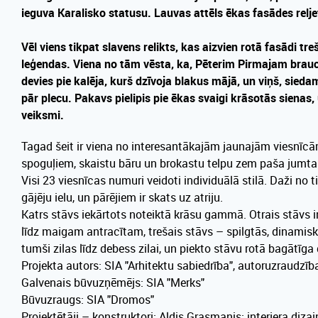
ieguva Karalisko statusu. Lauvas attēls ēkas fasādes relje
Vēl viens tikpat slavens relikts, kas aizvien rotā fasādi tr
leģendas. Viena no tām vēsta, ka, Pēterim Pirmajam brauco
devies pie kalēja, kurš dzīvoja blakus mājā, un viņš, sied
pār plecu. Pakavs pielipis pie ēkas svaigi krāsotās sienas,
veiksmi.
Tagad šeit ir viena no interesantākajām jaunajām viesnīcā
spoguļiem, skaistu bāru un brokastu telpu zem paša jumta 
Visi 23 viesnīcas numuri veidoti individuālā stilā. Daži no 
gājēju ielu, un pārējiem ir skats uz atriju.
Katrs stāvs iekārtots noteiktā krāsu gammā. Otrais stāvs 
līdz maigam antracītam, trešais stāvs – spilgtās, dinamisk
tumši zilas līdz debess zilai, un piekto stāvu rotā bagātīga
Projekta autors:
SIA "Arhitektu sabiedrība", autoruzraudzīb
Galvenais būvuzņēmējs:
SIA "Merks"
Būvuzraugs:
SIA "Dromos"
Projektētāji – konstruktori:
Aldis Grasmanis; interjera dizai