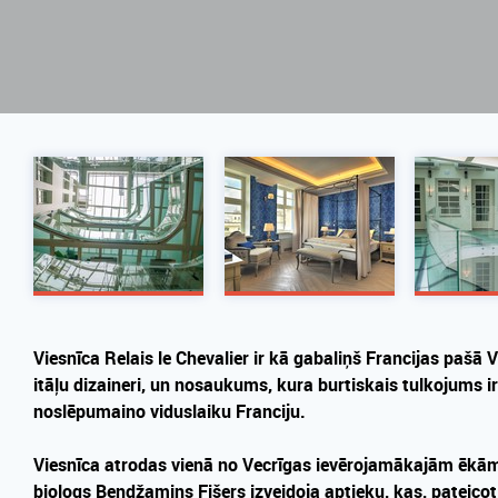
Viesnīca Relais le Chevalier ir kā gabaliņš Francijas pašā V
itāļu dizaineri, un nosaukums, kura burtiskais tulkojums i
noslēpumaino viduslaiku Franciju.
Viesnīca atrodas vienā no Vecrīgas ievērojamākajām ēkām,
biologs Bendžamins Fišers izveidoja aptieku, kas, pateic