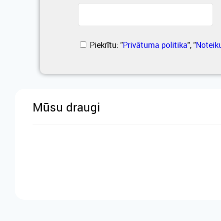
Piekrītu: "
Privātuma politika
", "
Noteik
Mūsu draugi