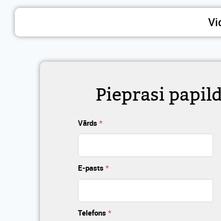
Vi
Pieprasi papil
Vārds
*
E-pasts
*
Telefons
*