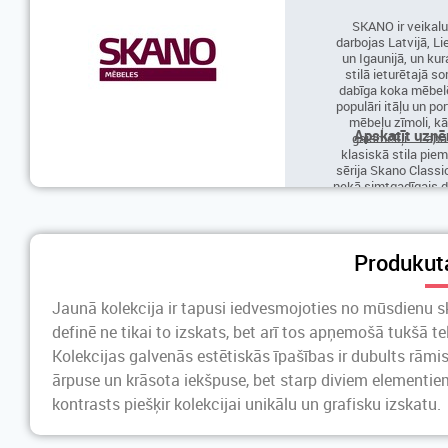
SKANO ir veikalu
darbojas Latvijā, L
un Igaunijā, un ku
stilā ieturētajā s
dabīga koka mēbelē
populāri itāļu un p
mēbeļu zīmoli, kā 
Apskatīt uzņē
gaismekļi. Labā
klasiskā stila pie
sērija Skano Classi
nekā simtgadīgais d
iespēju iekārtot bib
birojus, ēdamist
dzīvojamās un bē
izmantojot kvalita
Produkut
gatavotas dabīga 
Jaunā kolekcija ir tapusi iedvesmojoties no mūsdienu s
definē ne tikai to izskats, bet arī tos apņemošā tukšā te
Kolekcijas galvenās estētiskās īpašības ir dubults rāmis
ārpuse un krāsota iekšpuse, bet starp diviem elementiem
kontrasts piešķir kolekcijai unikālu un grafisku izskatu.