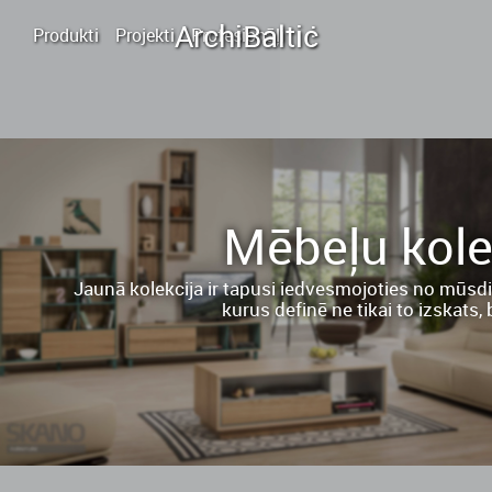
.
.
Archi
Baltic
.
Produkti
Projekti
Profesionāļi
Mēbeļu kolek
Jaunā kolekcija ir tapusi iedvesmojoties no mūsd
kurus definē ne tikai to izskats,