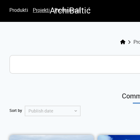
.
.
Archi
Baltic
.
Produkti
Projekti
Profesionāļi
Pro
Comm
Sort by
ˇ
Publish date