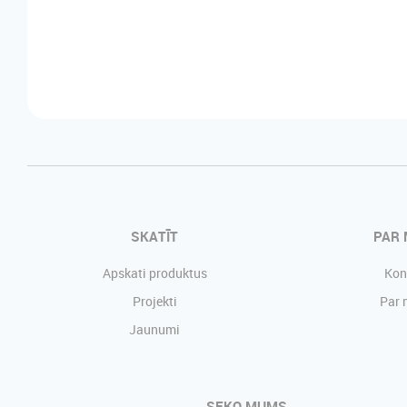
SKATĪT
PAR
Apskati produktus
Kon
Projekti
Par
Jaunumi
SEKO MUMS